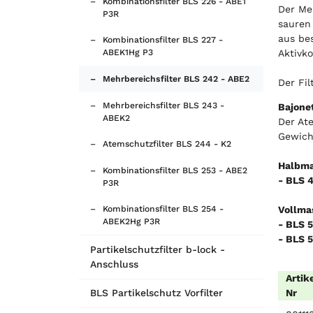
Kombinationsfilter BLS 226 - ABE1
Der Me
P3R
sauren 
aus bes
Kombinationsfilter BLS 227 -
Aktivko
ABEK1Hg P3
Mehrbereichsfilter BLS 242 - ABE2
Der Fil
Mehrbereichsfilter BLS 243 -
Bajone
ABEK2
Der Ate
Gewicht
Atemschutzfilter BLS 244 - K2
Halbma
Kombinationsfilter BLS 253 - ABE2
- BLS 
P3R
Vollma
Kombinationsfilter BLS 254 -
ABEK2Hg P3R
- BLS 
- BLS 
Partikelschutzfilter b-lock -
Anschluss
Artik
Nr
BLS Partikelschutz Vorfilter