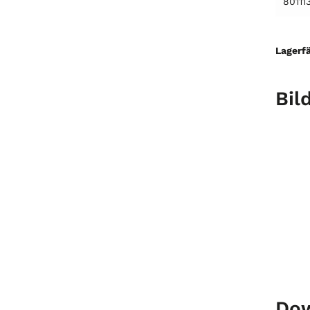
80111
Lagerfä
Bil
Do