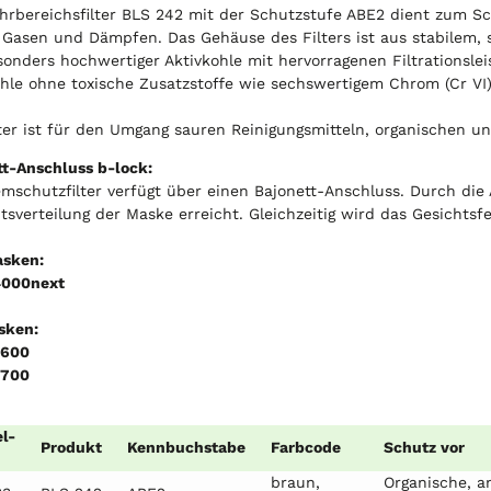
hrbereichsfilter BLS 242 mit der Schutzstufe ABE2 dient zum Sc
Gasen und Dämpfen. Das Gehäuse des Filters ist aus stabilem, s
onders hochwertiger Aktivkohle mit hervorragenen Filtrationslei
hle ohne toxische Zusatzstoffe wie sechswertigem Chrom (Cr VI)
ter ist für den Umgang sauren Reinigungsmitteln, organischen u
tt-Anschluss b-lock:
mschutzfilter verfügt über einen Bajonett-Anschluss. Durch die A
sverteilung der Maske erreicht. Gleichzeitig wird das Gesichtsfe
sken:
4000next
sken:
5600
5700
el-
Produkt
Kennbuchstabe
Farbcode
Schutz vor
braun,
Organische, a