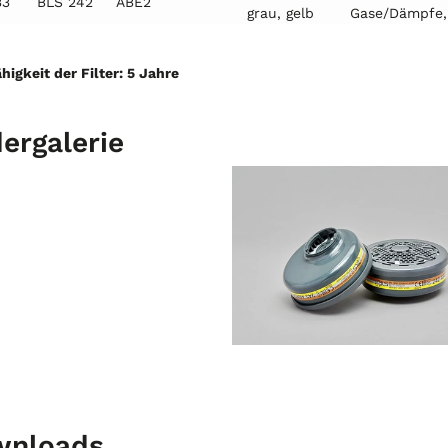
33
BLS 242
ABE2
grau, gelb
Gase/Dämpfe, 
higkeit der Filter: 5 Jahre
dergalerie
wnloads