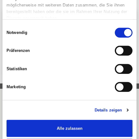
möglicherweise mit weiteren Daten zusammen, die Sie ihnen
bereitgestellt haben oder die sie im Rahmen Ihrer Nutzung der
Dienste gesammelt haben.
Newsletter
Einwilligungsauswahl
Aktuelle Infos zu unseren Atemschutz-
Notwendig
Produkten kostenlos per E-Mail!
Präferenzen
Statistiken
Marketing
Kontakt
Das Team der BLS Germany GmbH freut
sich auf Ihre Anfrage zu unseren
Details zeigen
Produkten. Bitte beachten Sie, dass sich
unser Angebot ausschließlich an
gewerbliche Kunden richtet.
Alle zulassen
Kontakt