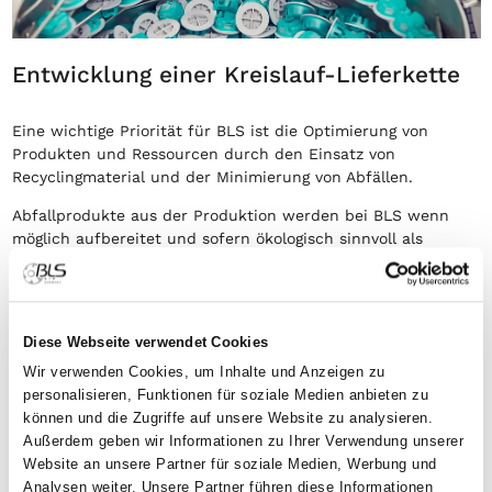
Entwicklung einer Kreislauf-Lieferkette
Eine wichtige Priorität für BLS ist die Optimierung von
Produkten und Ressourcen durch den Einsatz von
Recyclingmaterial und der Minimierung von Abfällen.
Abfallprodukte aus der Produktion werden bei BLS wenn
möglich aufbereitet und sofern ökologisch sinnvoll als
Sekundär-Rohstoff wieder in die Produktion eingebracht.
Ein Beispiel? So können z.B. Abfälle aus der FFP-
Maskenproduktion als Teile der Ausatemventile genutzt
Diese Webseite verwendet Cookies
werden.
Wir verwenden Cookies, um Inhalte und Anzeigen zu
Unser Team optimiert bereits bei der
personalisieren, Funktionen für soziale Medien anbieten zu
Entwicklung von neuen Produkten die einzelnen
können und die Zugriffe auf unsere Website zu analysieren.
Komponenten -
Außerdem geben wir Informationen zu Ihrer Verwendung unserer
in Hinblick auf Funktion und Umweltschutz!
Website an unsere Partner für soziale Medien, Werbung und
Analysen weiter. Unsere Partner führen diese Informationen