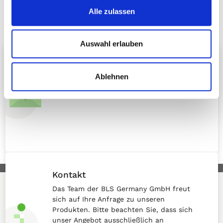
Hier finden Sie nähere Infos zur Atemschutz-Vollmaske
5700
Alle zulassen
und den Filtern
253
.
Auswahl erlauben
Newsletter
Ablehnen
Aktuelle Infos zu unseren Atemschutz-
Produkten kostenlos per E-Mail!
Kontakt
Das Team der BLS Germany GmbH freut
sich auf Ihre Anfrage zu unseren
Produkten. Bitte beachten Sie, dass sich
unser Angebot ausschließlich an