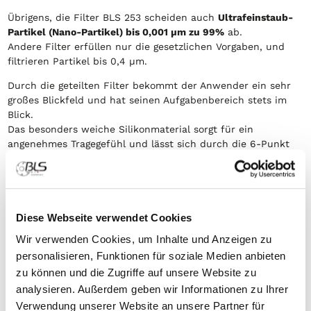
Übrigens, die Filter BLS 253 scheiden auch
Ultrafeinstaub-
Partikel (Nano-Partikel) bis 0,001 µm zu 99%
ab.
Andere Filter erfüllen nur die gesetzlichen Vorgaben, und
filtrieren Partikel bis 0,4 µm.
Durch die geteilten Filter bekommt der Anwender ein sehr
großes Blickfeld und hat seinen Aufgabenbereich stets im
Blick.
Das besonders weiche Silikonmaterial sorgt für ein
angenehmes Tragegefühl und lässt sich durch die 6-Punkt
Bebänderung optimal einstellen. Die Maske ist in 3
verschiedenen Größen S, M und L erhältlich. So gibt es für
jedes Gesicht die optimale Maske.
Vorteile auf einen Blick:
Diese Webseite verwendet Cookies
Zertifizierte Atemschutz-Halbmaske aus europäischer
Wir verwenden Cookies, um Inhalte und Anzeigen zu
Herstellung
personalisieren, Funktionen für soziale Medien anbieten
Persönliche Schutzausrüstung (PSA) Kategorie III gemäß
zu können und die Zugriffe auf unsere Website zu
PSA Verordnung 2016/425
analysieren. Außerdem geben wir Informationen zu Ihrer
Erfüllt alle Anforderungen der aktuellen Prüfnorm EN
Verwendung unserer Website an unsere Partner für
136:1998