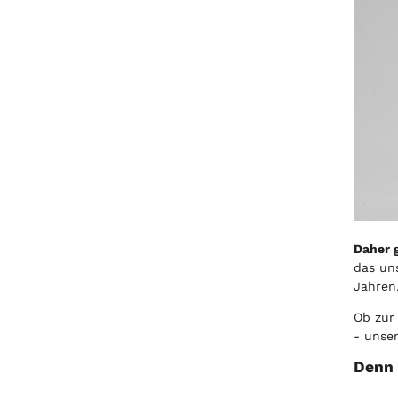
Daher 
das un
Jahren
Ob zur
- unser
Denn 