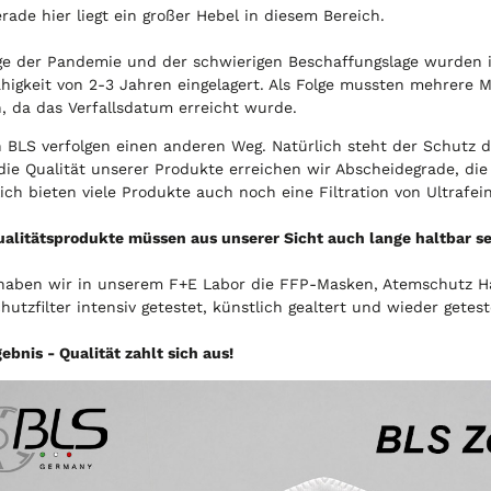
rade hier liegt ein großer Hebel in diesem Bereich.
lge der Pandemie und der schwierigen Beschaffungslage wurden i
higkeit von 2-3 Jahren eingelagert. Als Folge mussten mehrere 
, da das Verfallsdatum erreicht wurde.
 BLS verfolgen einen anderen Weg. Natürlich steht der Schutz d
die Qualität unserer Produkte erreichen wir Abscheidegrade, di
ich bieten viele Produkte auch noch eine Filtration von Ultrafei
ualitätsprodukte müssen aus unserer Sicht auch lange haltbar se
haben wir in unserem F+E Labor die FFP-Masken, Atemschutz H
utzfilter intensiv getestet, künstlich gealtert und wieder getest
ebnis - Qualität zahlt sich aus!