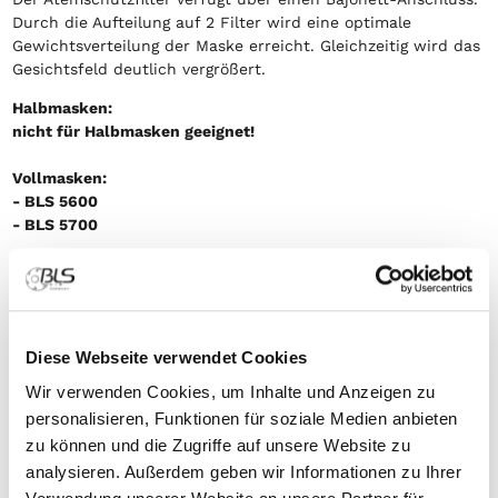
Durch die Aufteilung auf 2 Filter wird eine optimale
Gewichtsverteilung der Maske erreicht. Gleichzeitig wird das
Gesichtsfeld deutlich vergrößert.
Halbmasken:
nicht für Halbmasken geeignet!
Vollmasken:
- BLS 5600
- BLS 5700
Artikel-
Produkt
Kennbuchstabe
Farbcode
Sc
Nr
braun, grau,
Or
8011140
BLS 253
ABE2 P3R
gelb, weiß
Kl
Diese Webseite verwendet Cookies
Wir verwenden Cookies, um Inhalte und Anzeigen zu
Lagerfähigkeit der Filter: 5 Jahre
personalisieren, Funktionen für soziale Medien anbieten
zu können und die Zugriffe auf unsere Website zu
Bildergalerie
analysieren. Außerdem geben wir Informationen zu Ihrer