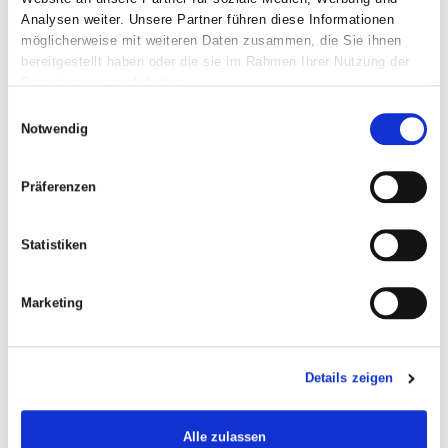
Analysen weiter. Unsere Partner führen diese Informationen
möglicherweise mit weiteren Daten zusammen, die Sie ihnen
Atemschutz - Chlorungseinrichtungen in der
bereitgestellt haben oder die sie im Rahmen Ihrer Nutzung der
Trinkwasseraufbereitung
Dienste gesammelt haben.
Einwilligungsauswahl
Notwendig
Präferenzen
Statistiken
Marketing
Details zeigen
Alle zulassen