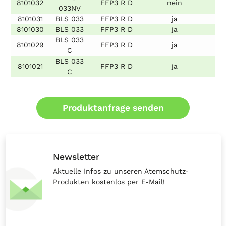
8101032
FFP3 R D
nein
M/
033NV
8101031
BLS 033
FFP3 R D
ja
S
8101030
BLS 033
FFP3 R D
ja
M/
BLS 033
8101029
FFP3 R D
ja
S
C
BLS 033
8101021
FFP3 R D
ja
M/
C
Produktanfrage senden
Newsletter
Aktuelle Infos zu unseren Atemschutz-
Produkten kostenlos per E-Mail!