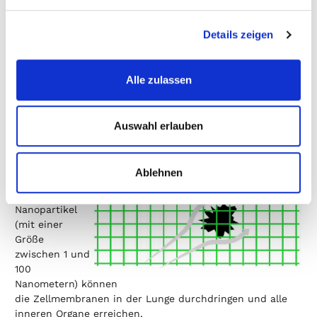
Schutz vor Ultra-Feinstaub
Details zeigen
Die Atemschutzmasken der Zer0
Serie bieten zusätzlich zum FFP3-
Abscheidegrad
Alle zulassen
einen Schutz vor Ultra-Feinstaub.
Auswahl erlauben
Das Filterprinzip der Maske baut
dabei auf 3 verschiedenen Methoden auf:
Ablehnen
Die mechanische Filtrierung:
Eingeatmete
Nanopartikel
(mit einer
Größe
zwischen 1 und
100
Nanometern) können
die Zellmembranen in der Lunge durchdringen und alle
inneren Organe erreichen,