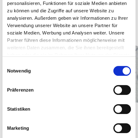
personalisieren, Funktionen für soziale Medien anbieten
zu können und die Zugriffe auf unsere Website zu
analysieren. Außerdem geben wir Informationen zu Ihrer
Die
silberfarbene AMOR-Schutzschicht
schützt die Zer0-
Maske vor Staub, Aerosolen,
Verwendung unserer Website an unsere Partner für
Flüssigkeitsspritzern und mechanischen Beschädigungen.
soziale Medien, Werbung und Analysen weiter. Unsere
Partner führen diese Informationen möglicherweise mit
weiteren Daten zusammen, die Sie ihnen bereitgestellt
haben oder die sie im Rahmen Ihrer Nutzung der Dienste
gesammelt haben.
Einwilligungsauswahl
Notwendig
Präferenzen
Statistiken
So kann die Standzeit der Atemschutzmaske deutlich
erhöht werden.
Marketing