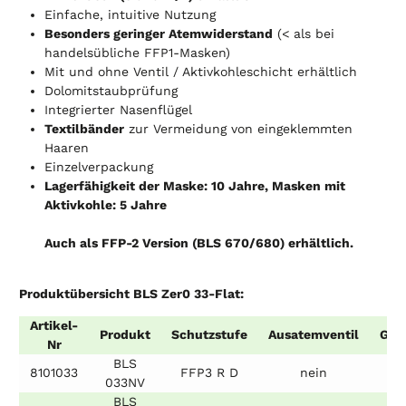
Einfache, intuitive Nutzung
Besonders geringer Atemwiderstand
(< als bei
handelsübliche FFP1-Masken)
Mit und ohne Ventil / Aktivkohleschicht erhältlich
Dolomitstaubprüfung
Integrierter Nasenflügel
Textilbänder
zur Vermeidung von eingeklemmten
Haaren
Einzelverpackung
Lagerfähigkeit der Maske: 10 Jahre, Masken mit
Aktivkohle: 5 Jahre
Auch als FFP-2 Version (BLS 670/680) erhältlich.
Produktübersicht BLS Zer0 33-Flat:
Artikel-
Produkt
Schutzstufe
Ausatemventil
Grö
Nr
BLS
8101033
FFP3 R D
nein
S
033NV
BLS